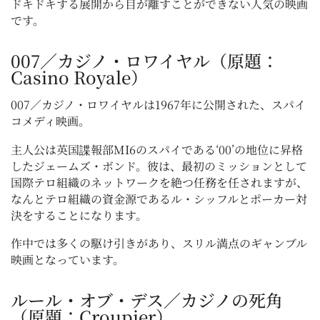
ドキドキする展開から目が離すことができない人気の映画
です。
007／カジノ・ロワイヤル（原題：
Casino Royale）
007／カジノ・ロワイヤルは1967年に公開された、スパイ
コメディ映画。
主人公は英国諜報部MI6のスパイである‘00’の地位に昇格
したジェームズ・ボンド。彼は、最初のミッションとして
国際テロ組織のネットワークを絶つ任務を任されますが、
なんとテロ組織の資金源であるル・シッフルとポーカー対
決をすることになります。
作中では多くの駆け引きがあり、スリル満点のギャンブル
映画となっています。
ルール・オブ・デス／カジノの死角
（原題：Croupier）