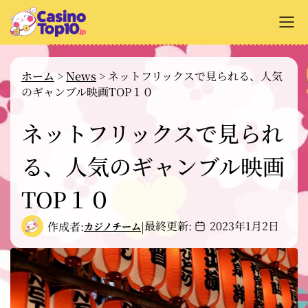
+
オンラインカジノ解説
ホーム
>
News
>
ネットフリックスで見られる、人気
のギャンブル映画TOP１０
+
カジノサイトのレビュー
+
ネットフリックスで見られ
支払い方法
+
る、人気のギャンブル映画
カジノゲーム解説
+
無料ゲーム
TOP１０
最終更新:
2023年1月2日
作成者:
|
カジノチーム