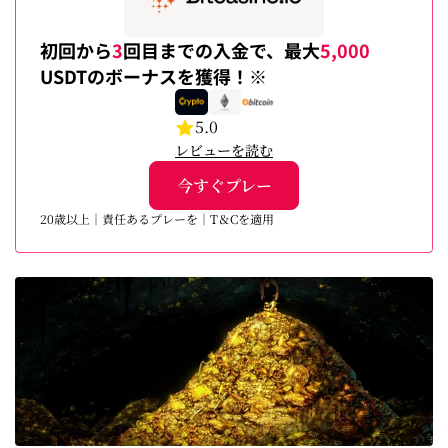
初回から
3
回目までの入金で、最大
5,000
USDTのボーナスを獲得！※
5.0
レビューを読む
今すぐプレー
20歳以上｜責任あるプレーを｜T＆Cを適用