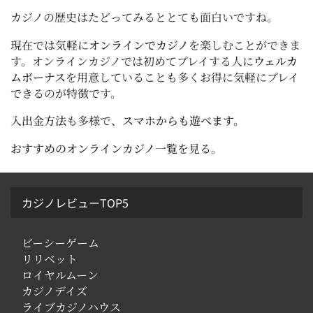
カジノの歴史はたどってみるととても面白いですね。
現在では気軽に
オンラインでカジノ
を楽しむことができま
す。オンラインカジノでは初めてプレイする人に
ウェルカ
ムボーナス
を用意していることも多くお得に気軽にプレイ
できるのが特徴です。
入出金方法
も多様で、
スマホからも遊べます。
おすすめのオンラインカジノ一覧
を見る。
カジノレビューTOP5
ビーシーゲーム
リリベット
ロイヤルムーン
カジノデイズ
ライブカジノハウス