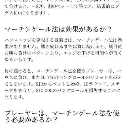
て負けると、－$70、$80ベットして勝つと、結果的にプ
ラス$10になります）。
マーチンゲール法は効果があるか？
ハウスエッジを克服する目的では、マーチンゲール法は効
果がありません。勝ち続けるまたは負け続けると、統計的
に勝ち負けのパターンより、エッジを下げる可能性が低く
なるからです。
負け続けると、マーチンゲール法を使うプレーヤーは、ハ
ウスに負け、または自分のバンクロールのリミットを越え
てしまいます。$10からベットし始め、10ラウンド、ステ
ークを失うと、$10,000のバンクロールを損失することに
なります。
プレーヤーは、マーチンゲール法を使
う必要があるか？