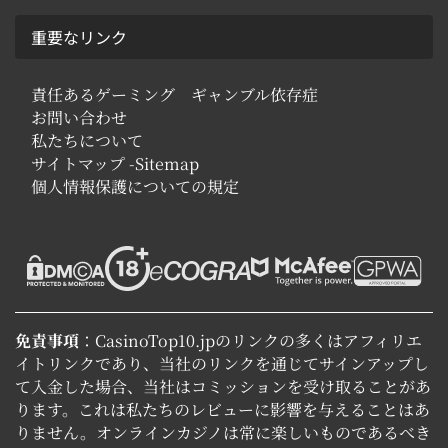
重要なリンク
責任あるゲーミング ギャンブル依存症
お問い合わせ
私たちについて
サイトマップ -Sitemap
個人情報保護についての規定
免責事項
：CasinoTop10.jpのリンクの多くはアフィリエ
イトリンクであり、当社のリンクを通じてサインアップし
て入金した場合、当社はコミッションを受け取ることがあ
ります。これは私たちのレビューに影響を与えることはあ
りません。オンラインカジノは常に楽しいものであるべき