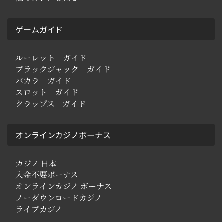
ゲームガイド
ルーレット ガイド
ブラックジャック ガイド
バカラ ガイド
スロット ガイド
クラップス ガイド
オンラインカジノボーナス
カジノ 日本
入金不要ボーナス
オンラインカジノ ボーナス
ノーダウンロードカジノ
ライブカジノ