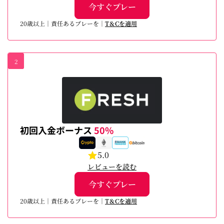
今すぐプレー
20歳以上｜責任あるプレーを｜
T＆Cを適用
2
初回入金ボーナス
50%
5.0
レビューを読む
今すぐプレー
20歳以上｜責任あるプレーを｜
T＆Cを適用