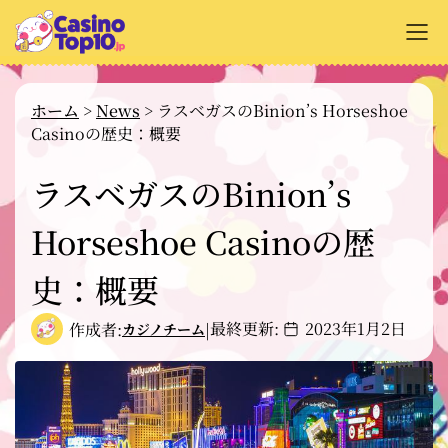
+
オンラインカジノ解説
ホーム
>
News
>
ラスベガスのBinion’s Horseshoe
Casinoの歴史：概要
+
カジノサイトのレビュー
+
ラスベガスのBinion’s
支払い方法
+
Horseshoe Casinoの歴
カジノゲーム解説
+
無料ゲーム
史：概要
最終更新:
2023年1月2日
作成者:
|
カジノチーム