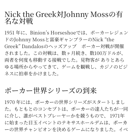
Nick the Greek対Johnny Mossの有
名な対戦
1951 年に、Binion’s Horseshoeでは、ポーカーレジェン
ドのJohnny Mossと富豪ギャンブラーのNick “the
Greek” Dandalosのヘッズアップ ポーカー対戦が開催
されました。この対戦は、数ヶ月続き、数100万ドルが、
両者を何度も移動する接戦でした。見物客が ありとあら
ゆる場所からやってきて、ゲームを観戦し、カジノのビジ
ネスに拍車をかけました。
ポーカー世界シリーズの到来
1970 年には、
ポーカー
の世界シリーズがスタートしまし
た。もともとのコンセプトは、
ポーカー
の達人たちが一同
に介し、誰がベストプレーヤーかを競うもので、 1971年
に始まった目玉イベントのテキサスホールデムは、
ポーカ
ー
の世界チャンピオンを決めるゲームになりました。イベ