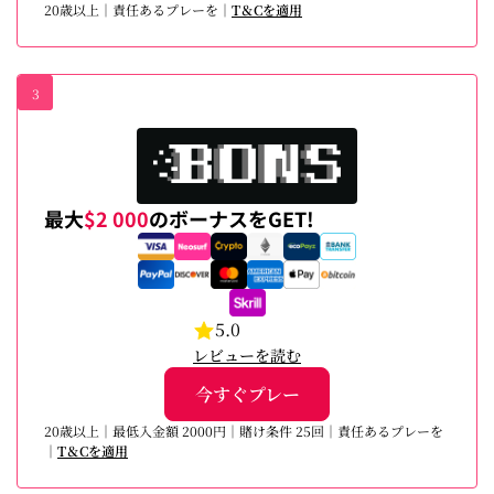
20歳以上｜責任あるプレーを｜
T＆Cを適用
3
最大
$2 000
のボーナスをGET!
5.0
レビューを読む
今すぐプレー
20歳以上｜最低入金額 2000円｜賭け条件 25回｜責任あるプレーを
｜
T＆Cを適用