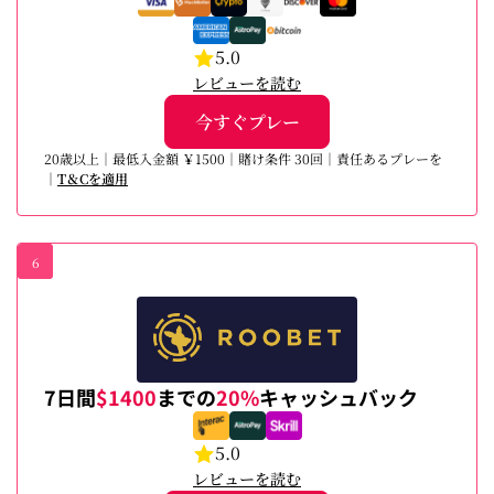
5.0
レビューを読む
今すぐプレー
20歳以上｜最低入金額 ￥1500｜賭け条件 30回｜責任あるプレーを
｜
T＆Cを適用
6
7日間
$1400
までの
20%
キャッシュバック
5.0
レビューを読む