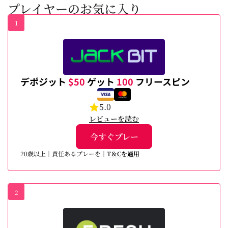
プレイヤーのお気に入り
1
デポジット
$50
ゲット
100
フリースピン
5.0
レビューを読む
今すぐプレー
20歳以上｜責任あるプレーを｜
T＆Cを適用
2