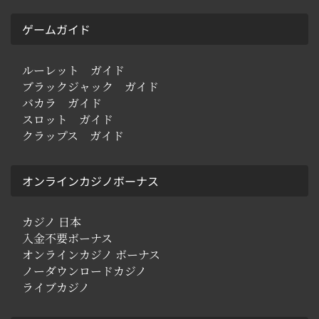
ゲームガイド
ルーレット ガイド
ブラックジャック ガイド
バカラ ガイド
スロット ガイド
クラップス ガイド
オンラインカジノボーナス
カジノ 日本
入金不要ボーナス
オンラインカジノ ボーナス
ノーダウンロードカジノ
ライブカジノ