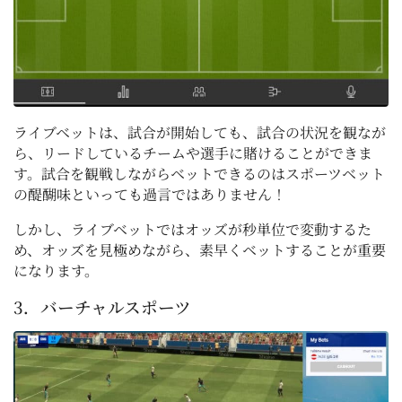
ライブベットは、試合が開始しても、試合の状況を観なが
ら、リードしているチームや選手に賭けることができま
す。試合を観戦しながらベットできるのはスポーツベット
の醍醐味といっても過言ではありません！
しかし、ライブベットではオッズが秒単位で変動するた
め、オッズを見極めながら、素早くベットすることが重要
になります。
3．バーチャルスポーツ