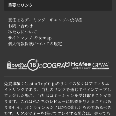
重要なリンク
責任あるゲーミング ギャンブル依存症
お問い合わせ
私たちについて
サイトマップ -Sitemap
個人情報保護についての規定
免責事項
：CasinoTop10.jpのリンクの多くはアフィリエ
イトリンクであり、当社のリンクを通じてサインアップし
て入金した場合、当社はコミッションを受け取ることがあ
ります。これは私たちのレビューに影響を与えることはあ
りません。オンラインカジノは常に楽しいものであるべき
です。リアルマネーを賭けてプレイする場合は、失っても