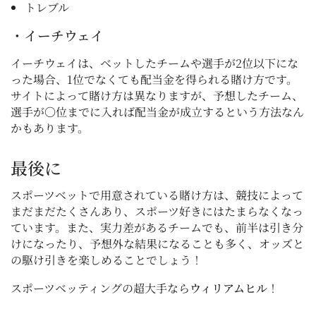
トレブル
・イーチウェイ
イーチウェイは、ベットしたチームや選手が2位以下にな
った場合、1位でなくても配当金を得られる賭け方です。
サイトによって賭け方は異なりますが、予想したチーム、
選手が〇位までに入れば配当金が成立するという方法なん
かもあります。
最後に
スポーツベットで用意されている賭け方は、競技によって
まだまだたくさんあり、スポーツ好きにはたまらなくなっ
ています。また、実力差があるチームでも、前半は引き分
けになったり、予想外な結果になることも多く、オッズと
の駆け引きを楽しめることでしょう！
スポーツベッティングの超大手なら
ウィリアムヒル
！