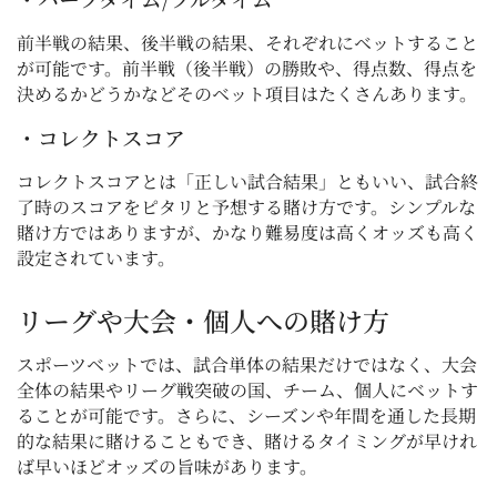
前半戦の結果、後半戦の結果、それぞれにベットすること
が可能です。前半戦（後半戦）の勝敗や、得点数、得点を
決めるかどうかなどそのベット項目はたくさんあります。
・コレクトスコア
コレクトスコアとは「正しい試合結果」ともいい、試合終
了時のスコアをピタリと予想する賭け方です。シンプルな
賭け方ではありますが、かなり難易度は高くオッズも高く
設定されています。
リーグや大会・個人への賭け方
スポーツベットでは、試合単体の結果だけではなく、大会
全体の結果やリーグ戦突破の国、チーム、個人にベットす
ることが可能です。さらに、シーズンや年間を通した長期
的な結果に賭けることもでき、賭けるタイミングが早けれ
ば早いほどオッズの旨味があります。