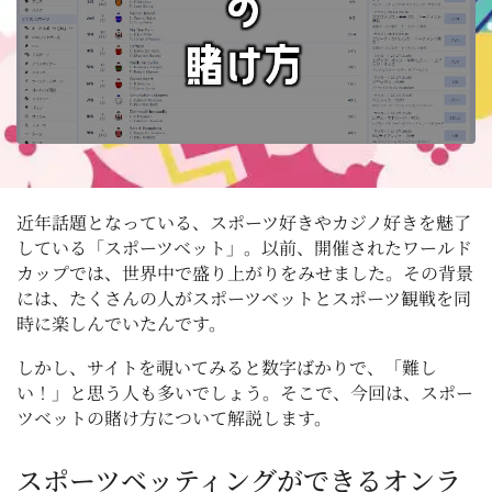
近年話題となっている、スポーツ好きやカジノ好きを魅了
している「スポーツベット」。以前、開催されたワールド
カップでは、世界中で盛り上がりをみせました。その背景
には、たくさんの人がスポーツベットとスポーツ観戦を同
時に楽しんでいたんです。
しかし、サイトを覗いてみると数字ばかりで、「難し
い！」と思う人も多いでしょう。そこで、今回は、スポー
ツベットの賭け方について解説します。
スポーツベッティングができるオンラ