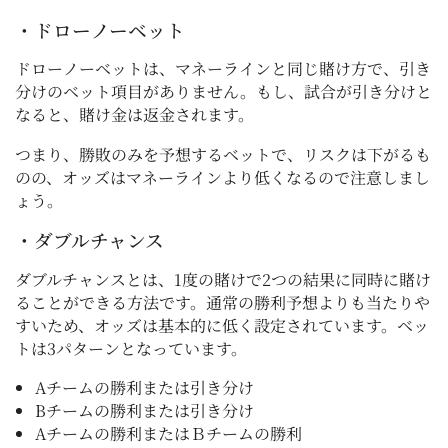
・ドローノーベット
ドローノーベットは、マネーラインと同じ賭け方で、引き
分けのベット項目がありません。もし、試合が引き分けと
なると、賭け金は返金されます。
つまり、勝敗のみを予想するベットで、リスクは下がるも
のの、オッズはマネーラインより低くなるので注意しまし
ょう。
・ダブルチャンス
ダブルチャンスとは、1度の賭けで2つの結果に同時に賭け
ることができる方法です。通常の勝利予想よりも当たりや
すいため、オッズは基本的に低く設定されています。ベッ
トは3パターンとなっています。
Aチームの勝利または引き分け
Bチームの勝利または引き分け
Aチームの勝利またはＢチームの勝利