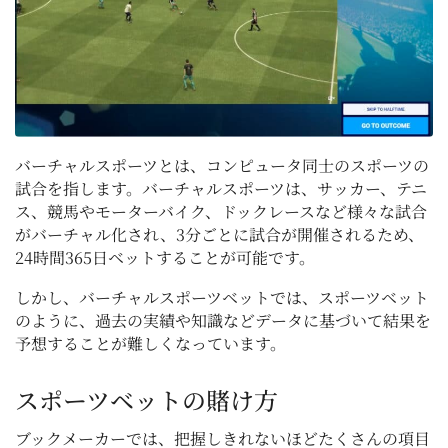
バーチャルスポーツとは、コンピュータ同士のスポーツの
試合を指します。バーチャルスポーツは、サッカー、テニ
ス、競馬やモーターバイク、ドックレースなど様々な試合
がバーチャル化され、3分ごとに試合が開催されるため、
24時間365日ベットすることが可能です。
しかし、バーチャルスポーツベットでは、スポーツベット
のように、過去の実績や知識などデータに基づいて結果を
予想することが難しくなっています。
スポーツベットの賭け方
ブックメーカーでは、把握しきれないほどたくさんの項目