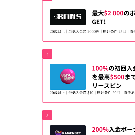
最大
$2 000
の
GET!
20歳以上｜最低入金額 2000円｜賭け条件 25回｜
4
100%
の初回入
を最高
$500
まで
リースピン
20歳以上｜最低入金額 $10｜賭け条件 20回｜責任
5
200％
入金ボー