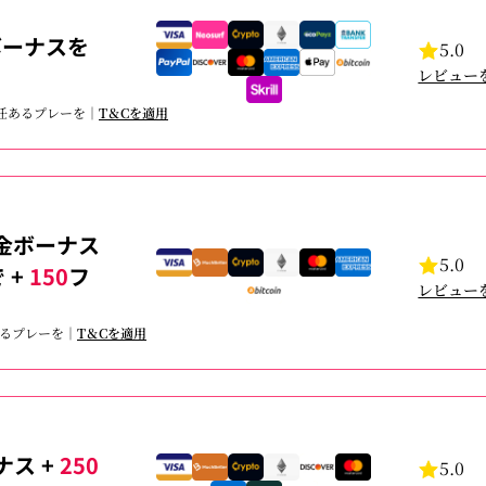
ボーナスを
5.0
レビュー
責任あるプレーを｜
T＆Cを適用
金ボーナス
5.0
 +
150
フ
レビュー
あるプレーを｜
T＆Cを適用
ナス +
250
5.0