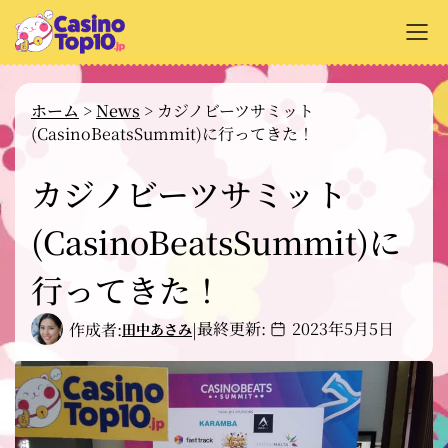
+
オンラインカジノ解説
ホーム
>
News
>
カジノビーツサミット
(CasinoBeatsSummit)に行ってきた！
+
カジノサイトのレビュー
+
カジノビーツサミット
支払い方法
+
(CasinoBeatsSummit)に
カジノゲーム解説
+
無料ゲーム
行ってきた！
最終更新:
2023年5月5日
作成者:
|
田中あさみ