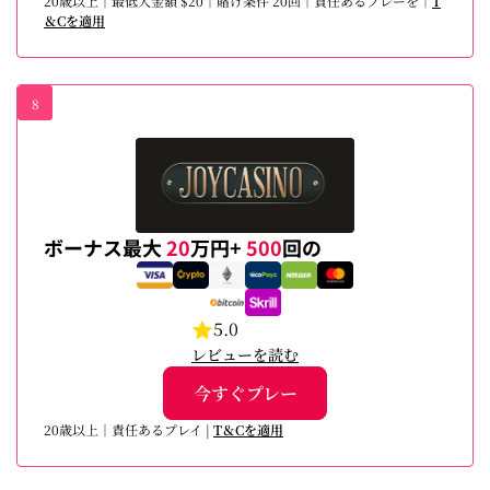
20歳以上｜最低入金額 $20｜賭け条件 20回｜責任あるプレーを｜
T
＆Cを適用
8
ボーナス最大
20
万円+
500
回の
5.0
レビューを読む
今すぐプレー
20歳以上｜責任あるプレイ |
T＆Cを適用