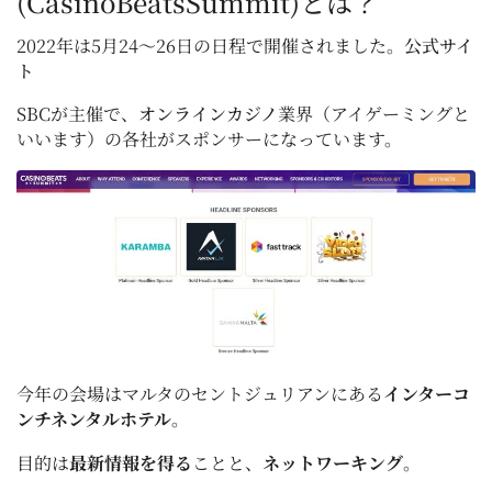
(CasinoBeatsSummit)とは？
2022年は5月24～26日の日程で開催されました。
公式サイ
ト
SBCが主催で、
オンラインカジノ
業界（アイゲーミングと
いいます）の各社がスポンサーになっています。
今年の会場はマルタのセントジュリアンにある
インターコ
ンチネンタルホテル
。
目的は
最新情報を得る
ことと、
ネットワーキング
。