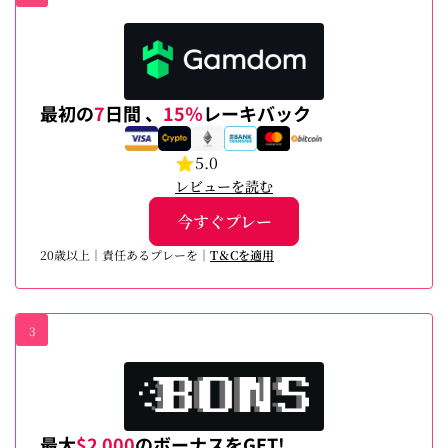
最初の
7
日間 、
15％
レーキバック
5.0
レビューを読む
今すぐプレー
20歳以上｜責任あるプレーを｜
T＆Cを適用
3
最大
$2 000
のボーナスをGET!