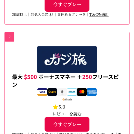
今すぐプレー
20歳以上｜最低入金額 $5｜責任あるプレーを｜
T＆Cを適用
7
最大
$500
ボーナスマネー ＋
250
フリースピ
ン
5.0
レビューを読む
今すぐプレー