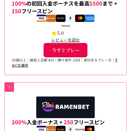
100%
の初回入金ボーナスを最高
$500
まで +
150
フリースピン
5.0
レビューを読む
今すぐプレー
20歳以上｜最低入金額 $10｜賭け条件 20回｜責任あるプレーを｜
T
＆Cを適用
5
200％
入金ボーナス +
250
フリースピン