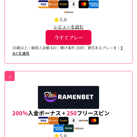
5.0
レビューを読む
今すぐプレー
20歳以上｜最低入金額 $10｜賭け条件 20回｜責任あるプレーを｜
T
＆Cを適用
5
200％
入金ボーナス +
250
フリースピン
5.0