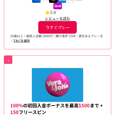
5.0
レビューを読む
今すぐプレー
20歳以上｜最低入金額 2000円｜賭け条件 25回｜責任あるプレーを
｜
T＆Cを適用
4
100%
の初回入金ボーナスを最高
$500
まで +
150
フリースピン