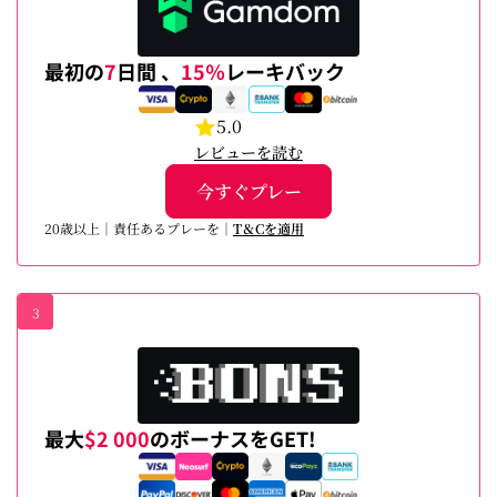
最初の
7
日間 、
15％
レーキバック
5.0
レビューを読む
今すぐプレー
20歳以上｜責任あるプレーを｜
T＆Cを適用
3
最大
$2 000
のボーナスをGET!