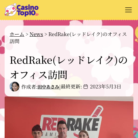
+
オンラインカジノ解説
ホーム
>
News
>
RedRake(レッドレイク)のオフィス
訪問
+
カジノサイトのレビュー
+
RedRake(レッドレイク)の
支払い方法
+
オフィス訪問
カジノゲーム解説
+
無料ゲーム
最終更新:
2023年5月3日
作成者:
|
田中あさみ