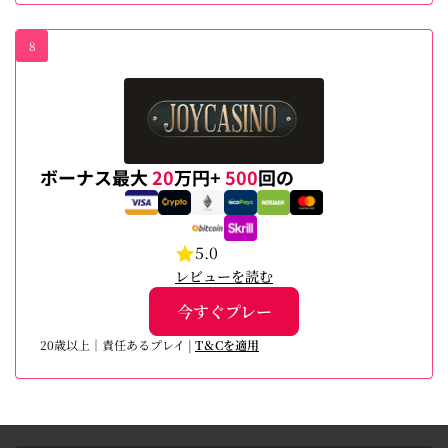
8
ボーナス最大
20
万円+
500
回の
5.0
レビューを読む
今すぐプレー
20歳以上｜責任あるプレイ |
T＆Cを適用