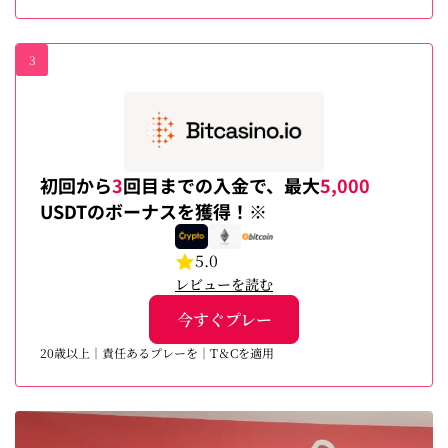
3
初回から
3
回目までの入金で、最大
5,000
USDTのボーナスを獲得！※
5.0
レビューを読む
今すぐプレー
20歳以上｜責任あるプレーを｜T＆Cを適用