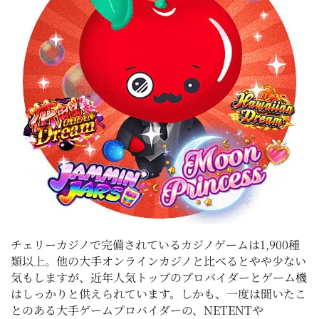
チェリーカジノで完備されているカジノゲームは1,900種
類以上。他の大手オンラインカジノと比べるとやや少ない
気もしますが、近年人気トップのプロバイダーとゲーム機
はしっかりと供えられています。しかも、一度は聞いたこ
とのある大手ゲームプロバイダーの、NETENTや