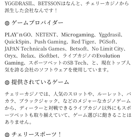
YGGDRASIL、BETSSONはなんと、チェリーカジノから
派生した会社なんです！
◍ ゲームプロバイダー
PLAY‘ｎGO
、NETENT、
Microgaming
、Yggdrasil、
QuickSpin、Push Gaming、Red Tiger、PGSoft、
JAPAN Technicals Games、Betsoft、No Limit City、
Oryx、Relax、iSoftbet、ライブカジノの
Evolution
Gaming
、スポーツベットのSB Tech、と、現在トップ人
気を誇る会社のソフトウェアを使用しています。
◍ 提供されているゲーム
チェリーカジノでは、人気のスロットや、ルーレット、バ
カラ、ブラックジャック、などのメジャーなカジノゲーム
から、ディーラーと対戦できるライブカジノ以外にもスポ
ーツベットも取り揃えていて、ゲーム選びに飽きることは
ありません。
◍ チェリースポーツ！