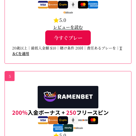
5.0
レビューを読む
今すぐプレー
20歳以上｜最低入金額 $10｜賭け条件 20回｜責任あるプレーを｜
T
＆Cを適用
5
200％
入金ボーナス +
250
フリースピン
5.0