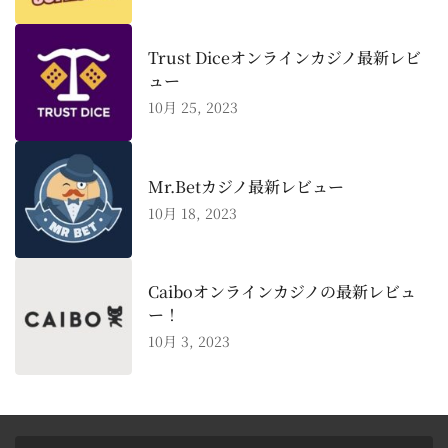
ベストオンラインゲーミングオペレーター賞
Trust Diceオンラインカジノ最新レビ
モバイルオペレーターオブザイヤー
ュー
10月 25, 2023
チェリーカジノのボーナス・プロモーション内容
厳選された2,000種類以上のカジノゲーム！
Mr.Betカジノ最新レビュー
◍ ゲームプロバイダー
10月 18, 2023
◍ 提供されているゲーム
◍ チェリースポーツ！
Caiboオンラインカジノの最新レビュ
ー！
入出金方法
10月 3, 2023
日本語カスタマーサポート
チェリーカジノのライセンス
イカサマ・詐欺ではないの？