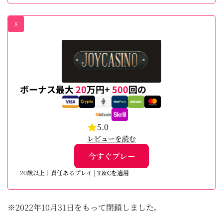
8
ボーナス最大
20
万円+
500
回の
5.0
レビューを読む
今すぐプレー
20歳以上｜責任あるプレイ |
T＆Cを適用
※2022年10月31日をもって閉鎖しました。