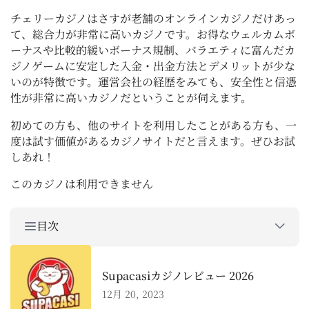
チェリーカジノはさすが老舗のオンラインカジノだけあっ
て、総合力が非常に高いカジノです。お得なウェルカムボ
ーナスや比較的緩いボーナス規制、バラエティに富んだカ
ジノゲームに安定した入金・出金方法とデメリットが少な
いのが特徴です。運営会社の経歴をみても、安全性と信憑
性が非常に高いカジノだということが伺えます。
初めての方も、他のサイトを利用したことがある方も、一
度は試す価値があるカジノサイトだと言えます。ぜひお試
しあれ！
このカジノは利用できません
目次
チェリーカジノの全ての情報がココに
Supacasiカジノレビュー 2026
チェリーカジノ注目ポイント！
12月 20, 2023
◍ 多くの受賞歴