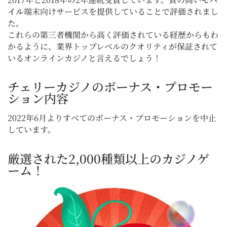
イル
端末向けサービスを提供していることで評価されまし
た。
これらの第三者機関から高く評価されている経歴からもわ
かるように、業界トップレベルのクオリティが保証されて
いるオンラインカジノと言えるでしょう！
チェリーカジノのボーナス・プロモー
ション内容
2022年6月よりすべてのボーナス・プロモーションを中止
しています。
厳選された2,000種類以上のカジノゲ
ーム！