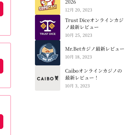
2026
スロッティベガスのウェルカムボーナス
12月 20, 2023
◍ 限定！￥1,250の入金不要ボーナスあ
Trust Diceオンラインカジ
り！
ノ最新レビュー
10月 25, 2023
◍ 限定！100%入金ボーナスが最大23万
円！
Mr.Betカジノ最新レビュー
◍ スロッティベガスの賭け条件
10月 18, 2023
ボーナス捨てれば賭け条件なしで即出金が
Caiboオンラインカジノの
できる！
最新レビュー！
スロッティベガスの賭け条件の消化率
10月 3, 2023
最大の目玉：「スーパーチャージ」ボー
ナス
◍ その他の入金ボーナスやイベントが大
量すぎる！？
スロッティベガスのカジノゲーム