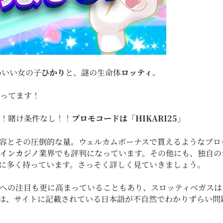
わいい女の子
ひかり
と、謎の生命体
ロッティ
。
ってます！
！賭け条件なし！！
プロモコードは「HIKARI25」
容とその圧倒的な量。ウェルカムボーナスで貰えるようなプロ
インカジノ
業界でも評判になっています。その他にも、独自の
に多く持っています。さっそく詳しく見ていきましょう。
への注目も更に高まっていることもあり、スロッティベガスは
は、サイトに記載されている日本語が不自然でわかりずらい問