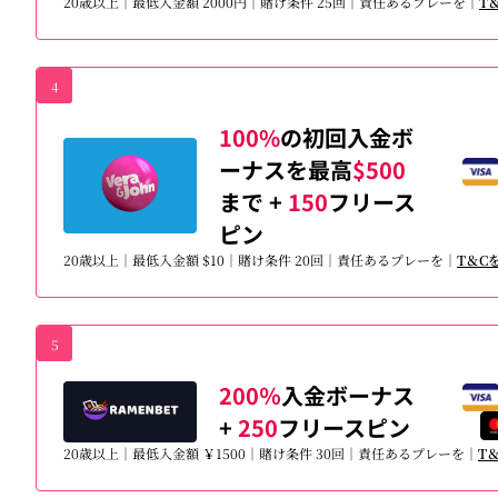
20歳以上｜最低入金額 2000円｜賭け条件 25回｜責任あるプレーを｜
T
4
100%
の初回入金ボ
ーナスを最高
$500
まで +
150
フリース
ピン
20歳以上｜最低入金額 $10｜賭け条件 20回｜責任あるプレーを｜
T＆C
5
200％
入金ボーナス
+
250
フリースピン
20歳以上｜最低入金額 ￥1500｜賭け条件 30回｜責任あるプレーを｜
T