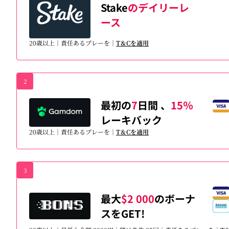
Stake
のデイリーレ
ース
20歳以上｜責任あるプレーを｜
T＆Cを適用
2
最初の
7
日間 、
15％
レーキバック
20歳以上｜責任あるプレーを｜
T＆Cを適用
3
最大
$2 000
のボーナ
スをGET!