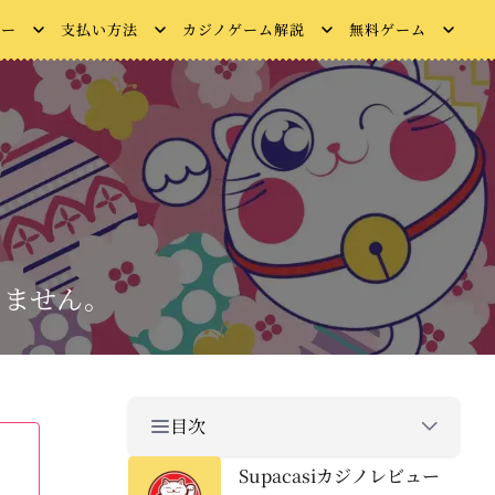
ュー
支払い方法
カジノゲーム解説
無料ゲーム
きません。
目次
スロッティベガスの全ての情報がココに
Supacasiカジノレビュー