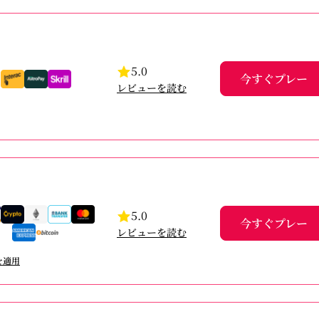
5.0
今すぐプレー
レビューを読む
5.0
今すぐプレー
レビューを読む
を適用