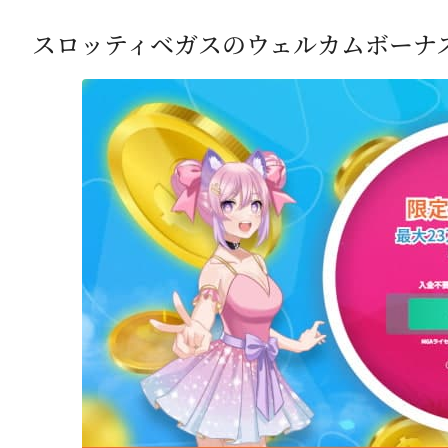
スロッティベガスのウェルカムボーナ